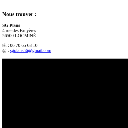
Nous trouver :
SG Plans
4 rue des Bruyères
56500 LOCMINÉ
tél : 06 70 65 68 10
@ :
sgplans56@gmail.com