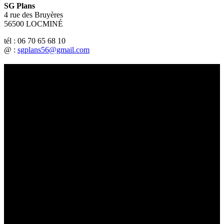
SG Plans
4 rue des Bruyères
56500 LOCMINÉ
tél : 06 70 65 68 10
@ :
sgplans56@gmail.com